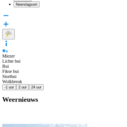
Neerslagsom
Miezer
Lichte bui
Bui
Fikse bui
Stortbui
Wolkbreuk
-1 uur
2 uur
24 uur
Weernieuws