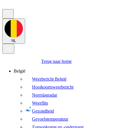
NL
Terug naar home
België
Weerbericht België
Hooikoortsweerbericht
Neerslagradar
Weerflits
Gezondheid
Gevoelstemperatuur
Zonsopkomst en -ondergang