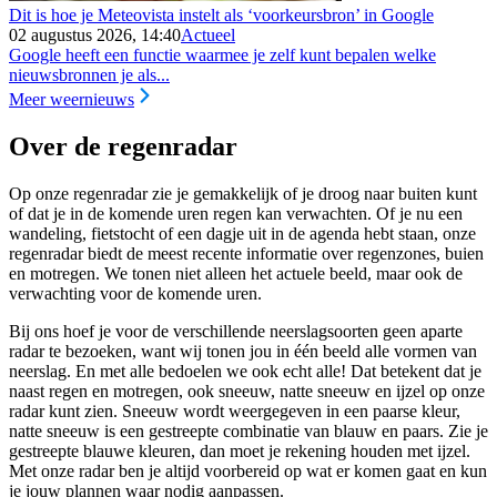
Dit is hoe je Meteovista instelt als ‘voorkeursbron’ in Google
02 augustus 2026, 14:40
Actueel
Google heeft een functie waarmee je zelf kunt bepalen welke
nieuwsbronnen je als...
Meer weernieuws
Over de regenradar
Op onze regenradar zie je gemakkelijk of je droog naar buiten kunt
of dat je in de komende uren regen kan verwachten. Of je nu een
wandeling, fietstocht of een dagje uit in de agenda hebt staan, onze
regenradar biedt de meest recente informatie over regenzones, buien
en motregen. We tonen niet alleen het actuele beeld, maar ook de
verwachting voor de komende uren.
Bij ons hoef je voor de verschillende neerslagsoorten geen aparte
radar te bezoeken, want wij tonen jou in één beeld alle vormen van
neerslag. En met alle bedoelen we ook echt alle! Dat betekent dat je
naast regen en motregen, ook sneeuw, natte sneeuw en ijzel op onze
radar kunt zien. Sneeuw wordt weergegeven in een paarse kleur,
natte sneeuw is een gestreepte combinatie van blauw en paars. Zie je
gestreepte blauwe kleuren, dan moet je rekening houden met ijzel.
Met onze radar ben je altijd voorbereid op wat er komen gaat en kun
je jouw plannen waar nodig aanpassen.