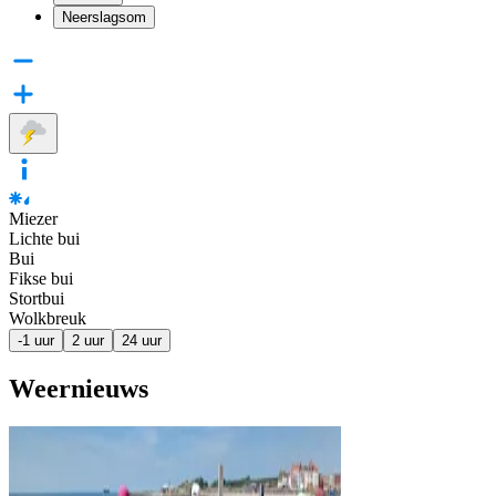
Neerslagsom
Miezer
Lichte bui
Bui
Fikse bui
Stortbui
Wolkbreuk
-1 uur
2 uur
24 uur
Weernieuws