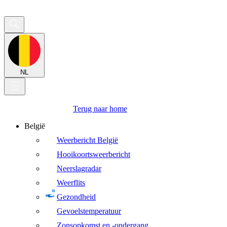
NL
Terug naar home
België
Weerbericht België
Hooikoortsweerbericht
Neerslagradar
Weerflits
Gezondheid
Gevoelstemperatuur
Zonsopkomst en -ondergang