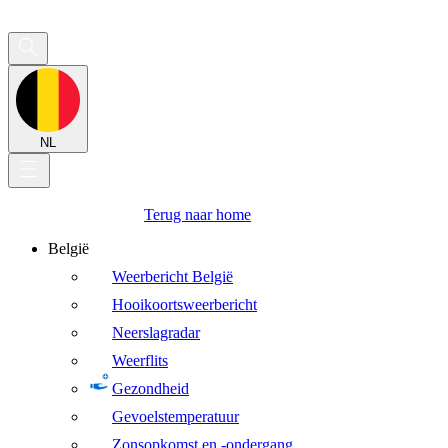
NL
Terug naar home
België
Weerbericht België
Hooikoortsweerbericht
Neerslagradar
Weerflits
Gezondheid
Gevoelstemperatuur
Zonsopkomst en -ondergang