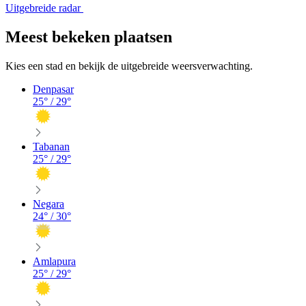
Uitgebreide radar
Meest bekeken plaatsen
Kies een stad en bekijk de uitgebreide weersverwachting.
Denpasar
25
° /
29
°
Tabanan
25
° /
29
°
Negara
24
° /
30
°
Amlapura
25
° /
29
°