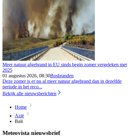
Meer natuur afgebrand in EU sinds begin zomer vergeleken met
2025
01 augustus 2026, 08:30
Bosbranden
Deze zomer is er nu al meer natuur afgebrand dan in dezelfde
periode in het reco...
Bekijk alle nieuwsberichten
Home
Azië
Bali
Meteovista nieuwsbrief