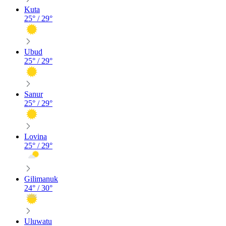
Kuta
25
° /
29
°
Ubud
25
° /
29
°
Sanur
25
° /
29
°
Lovina
25
° /
29
°
Gilimanuk
24
° /
30
°
Uluwatu