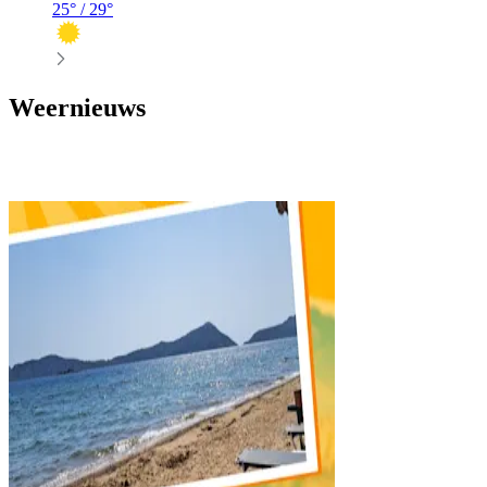
25
° /
29
°
Weernieuws