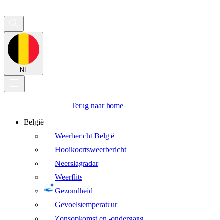
NL
Terug naar home
België
Weerbericht België
Hooikoortsweerbericht
Neerslagradar
Weerflits
Gezondheid
Gevoelstemperatuur
Zonsopkomst en -ondergang