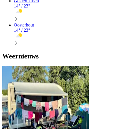
Geldermalsen
14
° /
23
°
Oosterhout
14
° /
23
°
Weernieuws