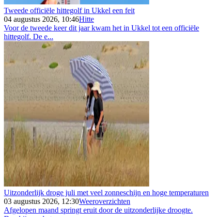
Tweede officiële hittegolf in Ukkel een feit
04 augustus 2026, 10:46
Hitte
Voor de tweede keer dit jaar kwam het in Ukkel tot een officiële
hittegolf. De e...
Uitzonderlijk droge juli met veel zonneschijn en hoge temperaturen
03 augustus 2026, 12:30
Weeroverzichten
Afgelopen maand springt eruit door de uitzonderlijke droogte.