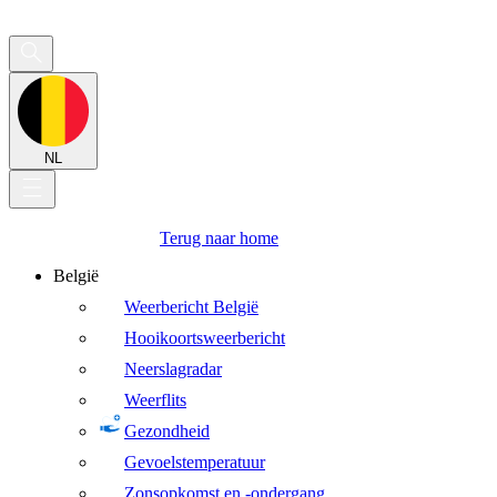
NL
Terug naar home
België
Weerbericht België
Hooikoortsweerbericht
Neerslagradar
Weerflits
Gezondheid
Gevoelstemperatuur
Zonsopkomst en -ondergang