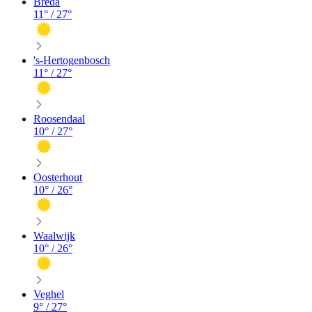
Breda
11
° /
27
°
's-Hertogenbosch
11
° /
27
°
Roosendaal
10
° /
27
°
Oosterhout
10
° /
26
°
Waalwijk
10
° /
26
°
Veghel
9
° /
27
°