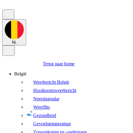
NL
Terug naar home
België
Weerbericht België
Hooikoortsweerbericht
Neerslagradar
Weerflits
Gezondheid
Gevoelstemperatuur
Zonsopkomst en -ondergang