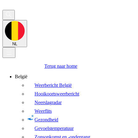
NL
Terug naar home
België
Weerbericht België
Hooikoortsweerbericht
Neerslagradar
Weerflits
Gezondheid
Gevoelstemperatuur
Zonsopkomst en -ondergang