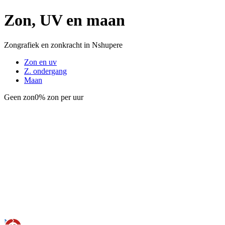
Zon, UV en maan
Zongrafiek en zonkracht in Nshupere
Zon en uv
Z. ondergang
Maan
Geen zon
0% zon per uur
Nu