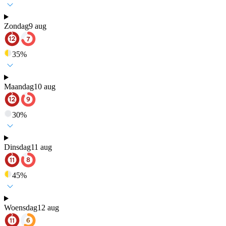
Zondag
9 aug
35
%
Maandag
10 aug
30
%
Dinsdag
11 aug
45
%
Woensdag
12 aug