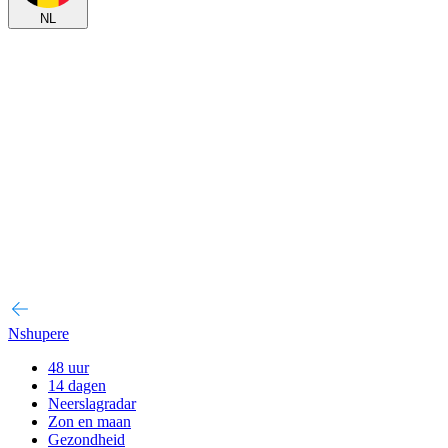
NL
Nshupere
48 uur
14 dagen
Neerslagradar
Zon en maan
Gezondheid