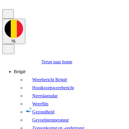
NL
Terug naar home
België
Weerbericht België
Hooikoortsweerbericht
Neerslagradar
Weerflits
Gezondheid
Gevoelstemperatuur
Zonsopkomst en -ondergang