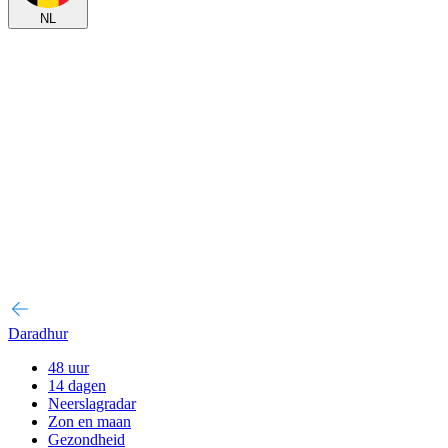
NL
Daradhur
48 uur
14 dagen
Neerslagradar
Zon en maan
Gezondheid