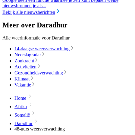
Google heeft een functie waarmee je zelf kunt bepalen welke
nieuwsbronnen je als...
Bekijk alle nieuwsberichten
Meer over Daradhur
Alle weerinformatie voor Daradhur
14-daagse weersverwachting
Neerslagradar
Zonkracht
Activiteiten
Gezondheidsverwachting
Klimaat
Vakantie
Home
Afrika
Somalië
Daradhur
48-uurs weersverwachting