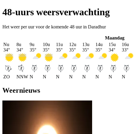
48-uurs weersverwachting
Het weer per uur voor de komende 48 uur in Daradhur
Maandag
Nu
8u
9u
10u
11u
12u
13u
14u
15u
16u
34
°
34
°
35
°
35
°
35
°
35
°
35
°
35
°
34
°
33
°
ZO
NNW
N
N
N
N
N
N
N
N
Weernieuws