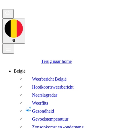
NL
Terug naar home
België
Weerbericht België
Hooikoortsweerbericht
Neerslagradar
Weerflits
Gezondheid
Gevoelstemperatuur
Zonsopkomst en -ondergang