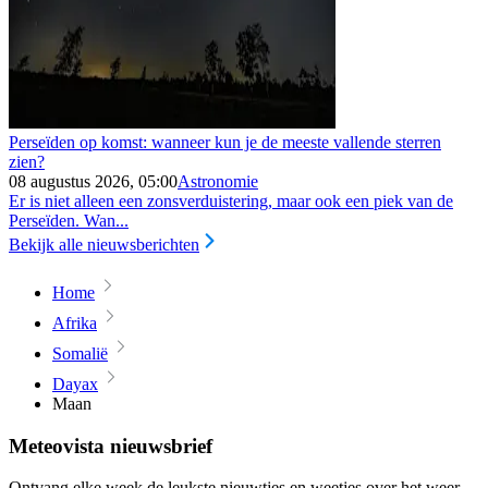
Perseïden op komst: wanneer kun je de meeste vallende sterren
zien?
08 augustus 2026, 05:00
Astronomie
Er is niet alleen een zonsverduistering, maar ook een piek van de
Perseïden. Wan...
Bekijk alle nieuwsberichten
Home
Afrika
Somalië
Dayax
Maan
Meteovista nieuwsbrief
Ontvang elke week de leukste nieuwtjes en weetjes over het weer