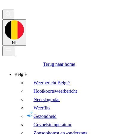
NL
Terug naar home
België
Weerbericht België
Hooikoortsweerbericht
Neerslagradar
Weerflits
Gezondheid
Gevoelstemperatuur
Zonsopkomst en -ondergang