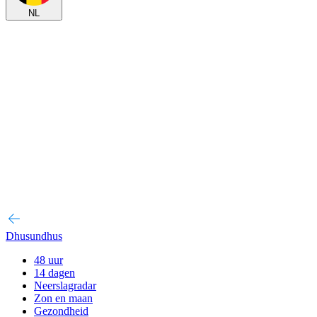
NL
Dhusundhus
48 uur
14 dagen
Neerslagradar
Zon en maan
Gezondheid