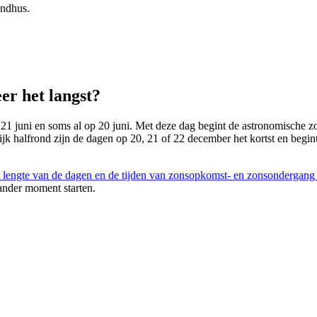
undhus.
er het langst?
 21 juni en soms al op 20 juni. Met deze dag begint de astronomische zom
lijk halfrond zijn de dagen op 20, 21 of 22 december het kortst en begin
 lengte van de dagen en de tijden van zonsopkomst- en zonsondergang
ander moment starten.