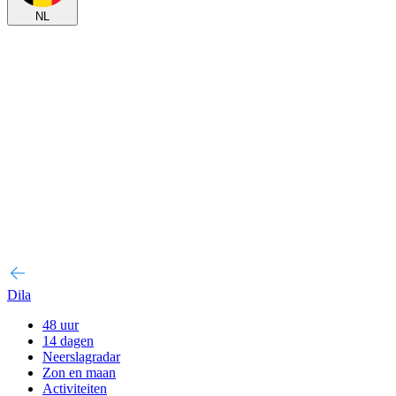
NL
Dila
48 uur
14 dagen
Neerslagradar
Zon en maan
Activiteiten