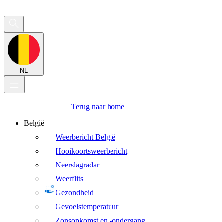
NL
Terug naar home
België
Weerbericht België
Hooikoortsweerbericht
Neerslagradar
Weerflits
Gezondheid
Gevoelstemperatuur
Zonsopkomst en -ondergang