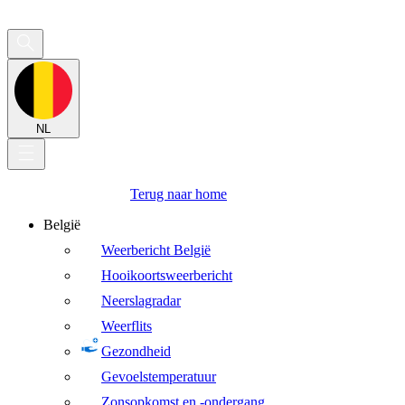
NL
Terug naar home
België
Weerbericht België
Hooikoortsweerbericht
Neerslagradar
Weerflits
Gezondheid
Gevoelstemperatuur
Zonsopkomst en -ondergang