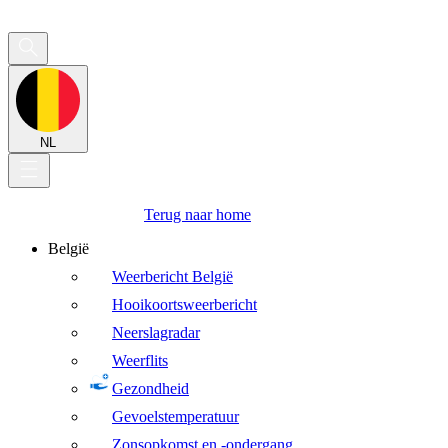
NL
Terug naar home
België
Weerbericht België
Hooikoortsweerbericht
Neerslagradar
Weerflits
Gezondheid
Gevoelstemperatuur
Zonsopkomst en -ondergang