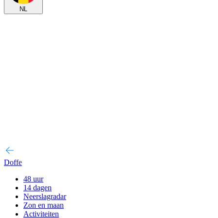
NL
Doffe
48 uur
14 dagen
Neerslagradar
Zon en maan
Activiteiten