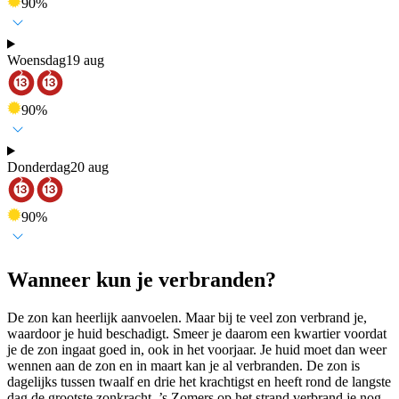
90
%
Woensdag
19 aug
90
%
Donderdag
20 aug
90
%
Wanneer kun je verbranden?
De zon kan heerlijk aanvoelen. Maar bij te veel zon verbrand je,
waardoor je huid beschadigt. Smeer je daarom een kwartier voordat
je de zon ingaat goed in, ook in het voorjaar. Je huid moet dan weer
wennen aan de zon en in maart kan je al verbranden. De zon is
dagelijks tussen twaalf en drie het krachtigst en heeft rond de langste
dag de grootste zonkracht. ’s Zomers op het strand verbrand je nog