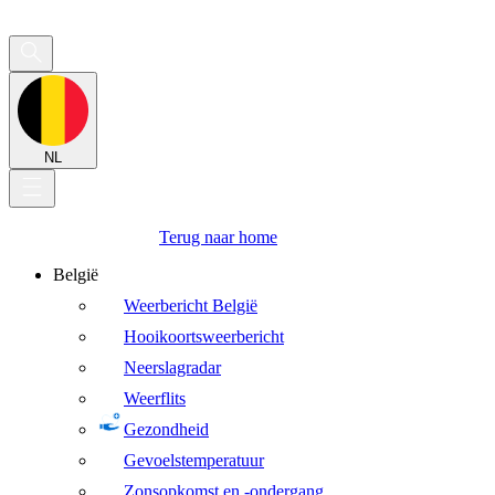
NL
Terug naar home
België
Weerbericht België
Hooikoortsweerbericht
Neerslagradar
Weerflits
Gezondheid
Gevoelstemperatuur
Zonsopkomst en -ondergang