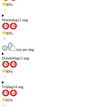
90
%
Woensdag
12 aug
90
%
zon per dag
Donderdag
13 aug
90
%
Vrijdag
14 aug
85
%