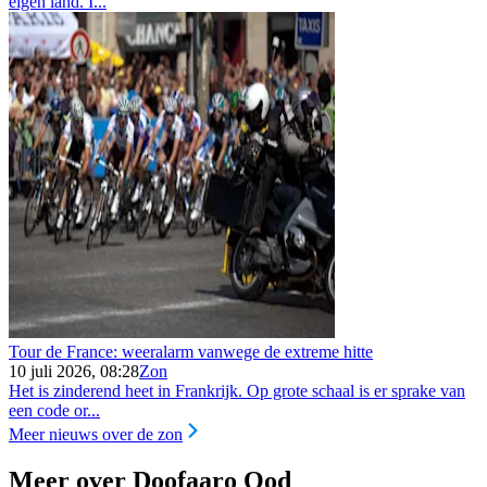
eigen land. I...
Tour de France: weeralarm vanwege de extreme hitte
10 juli 2026, 08:28
Zon
Het is zinderend heet in Frankrijk. Op grote schaal is er sprake van
een code or...
Meer nieuws over de zon
Meer over Doofaaro Qod