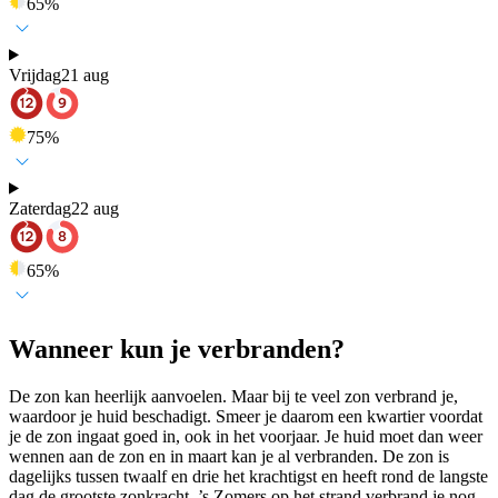
65
%
Vrijdag
21 aug
75
%
Zaterdag
22 aug
65
%
Wanneer kun je verbranden?
De zon kan heerlijk aanvoelen. Maar bij te veel zon verbrand je,
waardoor je huid beschadigt. Smeer je daarom een kwartier voordat
je de zon ingaat goed in, ook in het voorjaar. Je huid moet dan weer
wennen aan de zon en in maart kan je al verbranden. De zon is
dagelijks tussen twaalf en drie het krachtigst en heeft rond de langste
dag de grootste zonkracht. ’s Zomers op het strand verbrand je nog