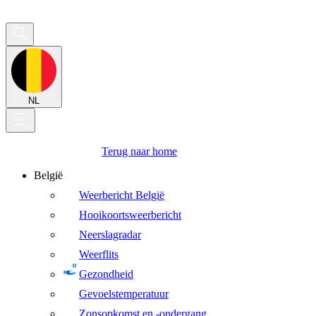
NL
Terug naar home
België
Weerbericht België
Hooikoortsweerbericht
Neerslagradar
Weerflits
Gezondheid
Gevoelstemperatuur
Zonsopkomst en -ondergang