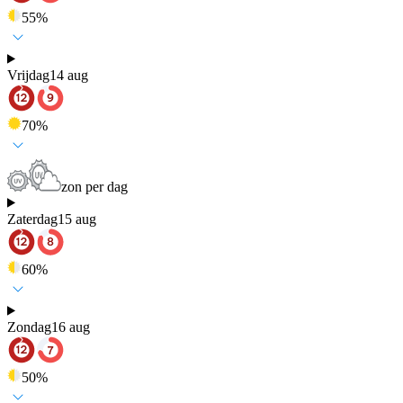
55
%
Vrijdag
14 aug
70
%
zon per dag
Zaterdag
15 aug
60
%
Zondag
16 aug
50
%