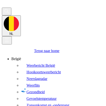
NL
Terug naar home
België
Weerbericht België
Hooikoortsweerbericht
Neerslagradar
Weerflits
Gezondheid
Gevoelstemperatuur
Zonsopkomst en -ondergang