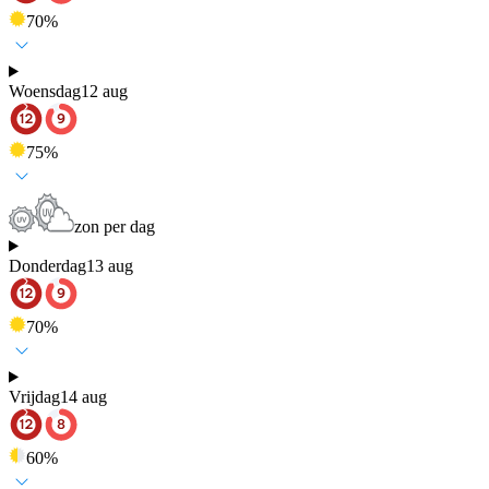
70
%
Woensdag
12 aug
75
%
zon per dag
Donderdag
13 aug
70
%
Vrijdag
14 aug
60
%