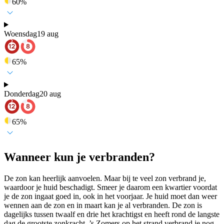
60
%
Woensdag
19 aug
65
%
Donderdag
20 aug
65
%
Wanneer kun je verbranden?
De zon kan heerlijk aanvoelen. Maar bij te veel zon verbrand je,
waardoor je huid beschadigt. Smeer je daarom een kwartier voordat
je de zon ingaat goed in, ook in het voorjaar. Je huid moet dan weer
wennen aan de zon en in maart kan je al verbranden. De zon is
dagelijks tussen twaalf en drie het krachtigst en heeft rond de langste
dag de grootste zonkracht. ’s Zomers op het strand verbrand je nog