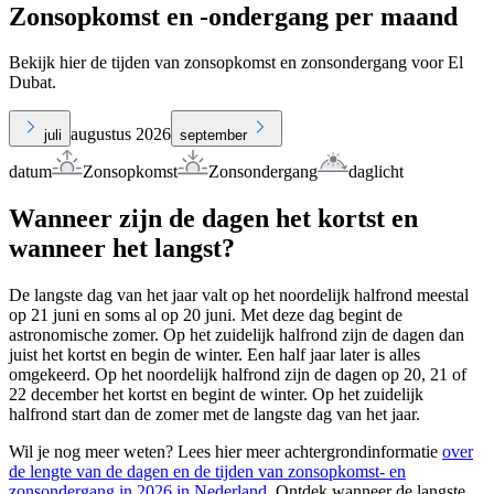
Zonsopkomst en -ondergang per maand
Bekijk hier de tijden van zonsopkomst en zonsondergang voor El
Dubat.
augustus 2026
juli
september
datum
Zonsopkomst
Zonsondergang
daglicht
Wanneer zijn de dagen het kortst en
wanneer het langst?
De langste dag van het jaar valt op het noordelijk halfrond meestal
op 21 juni en soms al op 20 juni. Met deze dag begint de
astronomische zomer. Op het zuidelijk halfrond zijn de dagen dan
juist het kortst en begin de winter. Een half jaar later is alles
omgekeerd. Op het noordelijk halfrond zijn de dagen op 20, 21 of
22 december het kortst en begint de winter. Op het zuidelijk
halfrond start dan de zomer met de langste dag van het jaar.
Wil je nog meer weten? Lees hier meer achtergrondinformatie
over
de lengte van de dagen en de tijden van zonsopkomst- en
zonsondergang in 2026 in Nederland
. Ontdek wanneer de langste