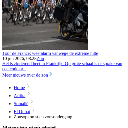
Tour de France: weeralarm vanwege de extreme hitte
10 juli 2026, 08:28
Zon
Het is zinderend heet in Frankrijk. Op grote schaal is er sprake van
een code or...
Meer nieuws over de zon
Home
Afrika
Somalië
El Dubat
Zonsopkomst en zonsondergang
Meteovista nieuwsbrief