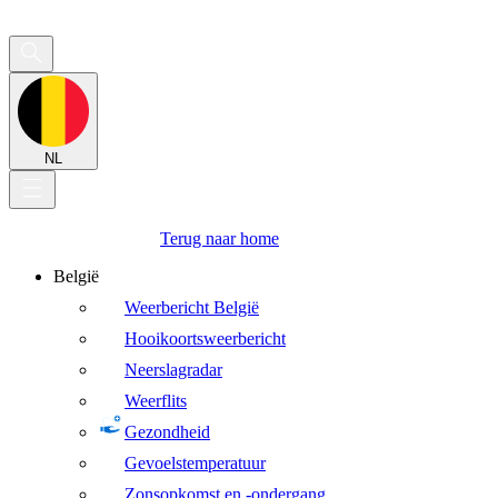
NL
Terug naar home
België
Weerbericht België
Hooikoortsweerbericht
Neerslagradar
Weerflits
Gezondheid
Gevoelstemperatuur
Zonsopkomst en -ondergang