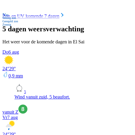
Nu
Zon en UV komende 7 dagen
Weinig zon
Geregeld zon
Zonnig
5 dagen weersverwachting
Het weer voor de komende dagen in El Sai
Do
6 aug
24
°
29
°
0,9
mm
5
Wind vanuit zuid, 5 beaufort.
vanuit Z
Vr
7 aug
24
°
29
°