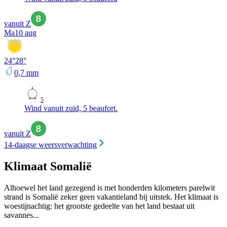
vanuit Z
Ma
10 aug
24
°
28
°
0,7
mm
5
Wind vanuit zuid, 5 beaufort.
vanuit Z
14-daagse weersverwachting
Klimaat Somalië
Alhoewel het land gezegend is met honderden kilometers parelwit
strand is Somalië zeker geen vakantieland bij uitstek. Het klimaat is
woestijnachtig: het grootste gedeelte van het land bestaat uit
savannes...