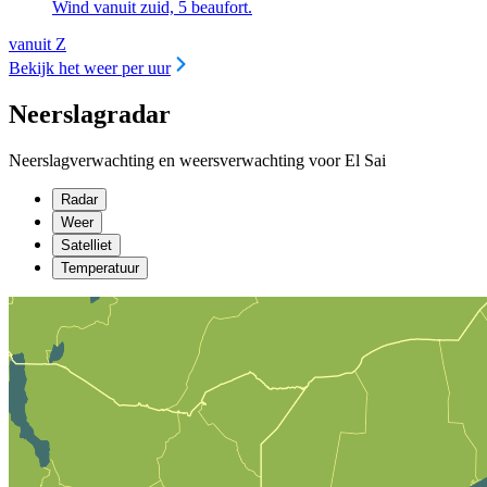
Wind vanuit zuid, 5 beaufort.
vanuit Z
Bekijk het weer per uur
Neerslagradar
Neerslagverwachting en weersverwachting voor El Sai
Radar
Weer
Satelliet
Temperatuur