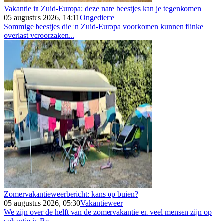
Vakantie in Zuid-Europa: deze nare beestjes kan je tegenkomen
05 augustus 2026, 14:11
Ongedierte
Sommige beestjes die in Zuid-Europa voorkomen kunnen flinke
overlast veroorzaken...
Zomervakantieweerbericht: kans op buien?
05 augustus 2026, 05:30
Vakantieweer
We zijn over de helft van de zomervakantie en veel mensen zijn op
vakantie in Be...