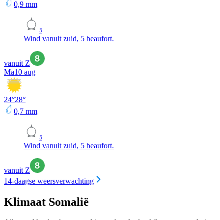
0,9
mm
5
Wind vanuit zuid, 5 beaufort.
vanuit Z
Ma
10 aug
24
°
28
°
0,7
mm
5
Wind vanuit zuid, 5 beaufort.
vanuit Z
14-daagse weersverwachting
Klimaat Somalië