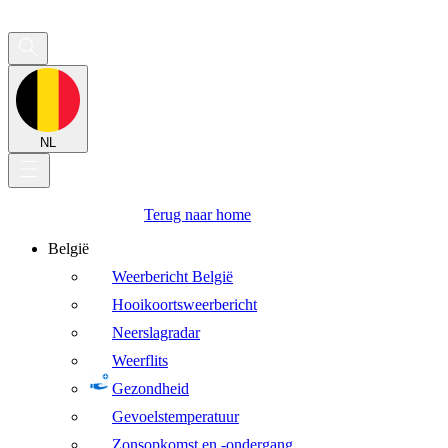
NL
Terug naar home
België
Weerbericht België
Hooikoortsweerbericht
Neerslagradar
Weerflits
Gezondheid
Gevoelstemperatuur
Zonsopkomst en -ondergang