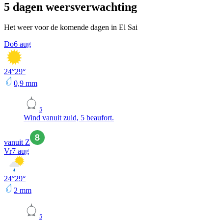
5 dagen weersverwachting
Het weer voor de komende dagen in El Sai
Do
6 aug
24
°
29
°
0,9
mm
5
Wind vanuit zuid, 5 beaufort.
vanuit Z
Vr
7 aug
24
°
29
°
2
mm
5