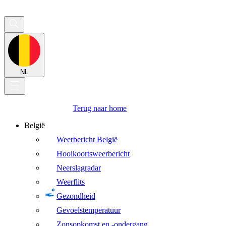
NL
Terug naar home
België
Weerbericht België
Hooikoortsweerbericht
Neerslagradar
Weerflits
Gezondheid
Gevoelstemperatuur
Zonsopkomst en -ondergang