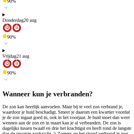
90
%
Donderdag
20 aug
90
%
Vrijdag
21 aug
90
%
Wanneer kun je verbranden?
De zon kan heerlijk aanvoelen. Maar bij te veel zon verbrand je,
waardoor je huid beschadigt. Smeer je daarom een kwartier voordat
je de zon ingaat goed in, ook in het voorjaar. Je huid moet dan weer
wennen aan de zon en in maart kan je al verbranden. De zon is
dagelijks tussen twaalf en drie het krachtigst en heeft rond de langste
dag de grootste zonkracht. ’s Zomers op het strand verbrand je nog