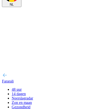
NL
Fararali
48 uur
14 dagen
Neerslagradar
Zon en maan
Gezondheid