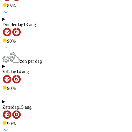
85
%
Donderdag
13 aug
90
%
zon per dag
Vrijdag
14 aug
90
%
Zaterdag
15 aug
90
%