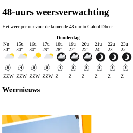
48-uurs weersverwachting
Het weer per uur voor de komende 48 uur in Galool Dheer
Donderdag
Nu
15u
16u
17u
18u
19u
20u
21u
22u
23u
30
°
30
°
30
°
29
°
28
°
27
°
25
°
24
°
23
°
22
°
ZZW
ZZW
ZZW
ZZW
Z
Z
Z
Z
Z
Z
Weernieuws