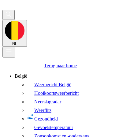
NL
Terug naar home
België
Weerbericht België
Hooikoortsweerbericht
Neerslagradar
Weerflits
Gezondheid
Gevoelstemperatuur
Zonsopkomst en -ondergang