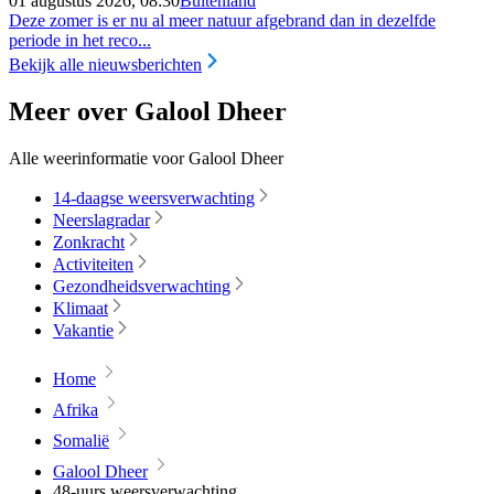
01 augustus 2026, 08:30
Buitenland
Deze zomer is er nu al meer natuur afgebrand dan in dezelfde
periode in het reco...
Bekijk alle nieuwsberichten
Meer over Galool Dheer
Alle weerinformatie voor Galool Dheer
14-daagse weersverwachting
Neerslagradar
Zonkracht
Activiteiten
Gezondheidsverwachting
Klimaat
Vakantie
Home
Afrika
Somalië
Galool Dheer
48-uurs weersverwachting