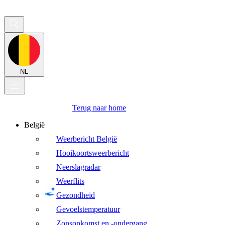
NL
Terug naar home
België
Weerbericht België
Hooikoortsweerbericht
Neerslagradar
Weerflits
Gezondheid
Gevoelstemperatuur
Zonsopkomst en -ondergang