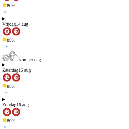
80
%
Vrijdag
14 aug
85
%
zon per dag
Zaterdag
15 aug
85
%
Zondag
16 aug
80
%