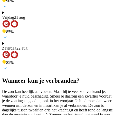
90
%
Vrijdag
21 aug
85
%
Zaterdag
22 aug
85
%
Wanneer kun je verbranden?
De zon kan heerlijk aanvoelen. Maar bij te veel zon verbrand je,
waardoor je huid beschadigt. Smeer je daarom een kwartier voordat
je de zon ingaat goed in, ook in het voorjaar. Je huid moet dan weer
wennen aan de zon en in maart kan je al verbranden. De zon is
dagelijks tussen twaalf en drie het krachtigst en heeft rond de langste
dag de grootste zonkracht. ’s Zomers op het strand verbrand je nog