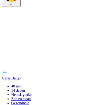
NL
Garas Barqo
48 uur
14 dagen
Neerslagradar
Zon en maan
Gezondheid