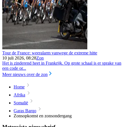
Tour de France: weeralarm vanwege de extreme hitte
10 juli 2026, 08:28
Zon
Het is zinderend heet in Frankrijk. Op grote schaal is er sprake van
een code or...
Meer nieuws over de zon
Home
Afrika
Somalië
Garas Barqo
Zonsopkomst en zonsondergang
Meteovista nieuwsbrief