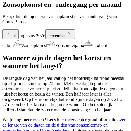
Zonsopkomst en -ondergang per maand
Bekijk hier de tijden van zonsopkomst en zonsondergang voor
Garas Barqo.
augustus 2026
juli
september
datum
Zonsopkomst
Zonsondergang
daglicht
Wanneer zijn de dagen het kortst en
wanneer het langst?
De langste dag van het jaar valt op het noordelijk halfrond meestal
op 21 juni en soms al op 20 juni. Met deze dag begint de
astronomische zomer. Op het zuidelijk halfrond zijn de dagen dan
juist het kortst en begin de winter. Een half jaar later is alles
omgekeerd. Op het noordelijk halfrond zijn de dagen op 20, 21 of
22 december het kortst en begint de winter. Op het zuidelijk
halfrond start dan de zomer met de langste dag van het jaar.
Wil je nog meer weten? Lees hier meer achtergrondinformatie
over
de lengte van de dagen en de tijden van zonsopkomst- en
zonsondergang in 2026 in Nederland
. Ontdek wanneer de langste