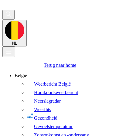
NL
Terug naar home
België
Weerbericht België
Hooikoortsweerbericht
Neerslagradar
Weerflits
Gezondheid
Gevoelstemperatuur
Zonsopkomst en -ondergang