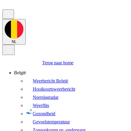
NL
Terug naar home
België
Weerbericht België
Hooikoortsweerbericht
Neerslagradar
Weerflits
Gezondheid
Gevoelstemperatuur
Zonsopkomst en -ondergang