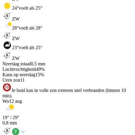
24
°
voelt als 25°
ZW
28
°
voelt als 28°
ZW
23
°
voelt als 25°
ZW
Neerslag totaal
0,5
mm
Luchtvochtigheid
49
%
Kans op neerslag
15
%
Uren zon
11
Je huid kan in volle zon extreem snel verbranden (binnen 10
min).
Wo
12 aug
19
° /
29
°
0,8
mm