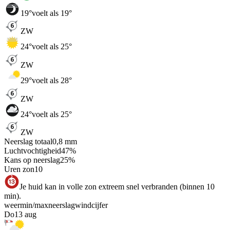
19
°
voelt als 19°
ZW
24
°
voelt als 25°
ZW
29
°
voelt als 28°
ZW
24
°
voelt als 25°
ZW
Neerslag totaal
0,8
mm
Luchtvochtigheid
47
%
Kans op neerslag
25
%
Uren zon
10
Je huid kan in volle zon extreem snel verbranden (binnen 10
min).
weer
min
/
max
neerslag
wind
cijfer
Do
13 aug