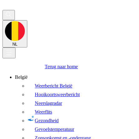
NL
Terug naar home
België
Weerbericht België
Hooikoortsweerbericht
Neerslagradar
Weerflits
Gezondheid
Gevoelstemperatuur
Zonsopkomst en -ondergang