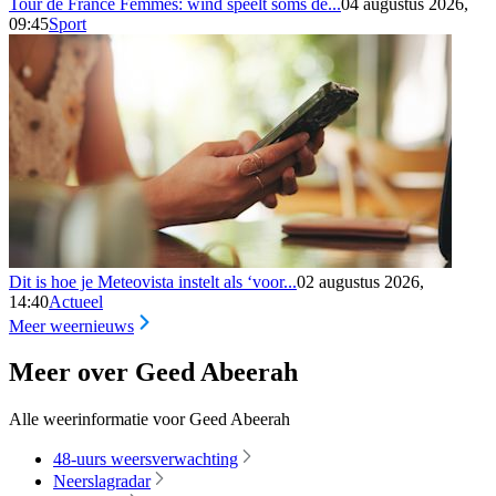
Tour de France Femmes: wind speelt soms de...
04 augustus 2026,
09:45
Sport
Dit is hoe je Meteovista instelt als ‘voor...
02 augustus 2026,
14:40
Actueel
Meer weernieuws
Meer over Geed Abeerah
Alle weerinformatie voor Geed Abeerah
48-uurs weersverwachting
Neerslagradar