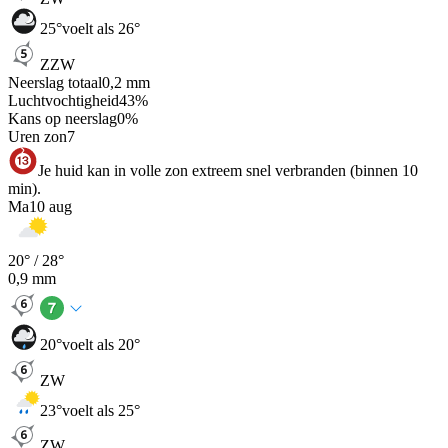
25
°
voelt als 26°
ZZW
Neerslag totaal
0,2
mm
Luchtvochtigheid
43
%
Kans op neerslag
0
%
Uren zon
7
Je huid kan in volle zon extreem snel verbranden (binnen 10
min).
Ma
10 aug
20
° /
28
°
0,9
mm
20
°
voelt als 20°
ZW
23
°
voelt als 25°
ZW