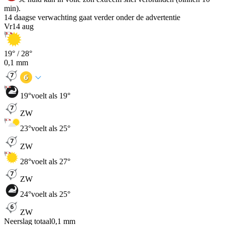
min).
14 daagse verwachting gaat verder onder de advertentie
Vr
14 aug
19
° /
28
°
0,1
mm
19
°
voelt als 19°
ZW
23
°
voelt als 25°
ZW
28
°
voelt als 27°
ZW
24
°
voelt als 25°
ZW
Neerslag totaal
0,1
mm