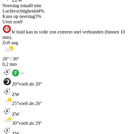
ZZW
Neerslag totaal
0
mm
Luchtvochtigheid
44
%
Kans op neerslag
5
%
Uren zon
9
Je huid kan in volle zon extreem snel verbranden (binnen 10
min).
Zo
9 aug
20
° /
30
°
0,2
mm
20
°
voelt als 20°
ZW
25
°
voelt als 26°
ZW
30
°
voelt als 29°
ZW