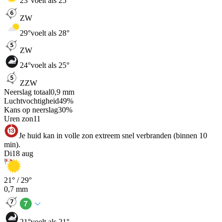
23
°
voelt als 25°
ZW
29
°
voelt als 28°
ZW
24
°
voelt als 25°
ZZW
Neerslag totaal
0,9
mm
Luchtvochtigheid
49
%
Kans op neerslag
30
%
Uren zon
11
Je huid kan in volle zon extreem snel verbranden (binnen 10
min).
Di
18 aug
21
° /
29
°
0,7
mm
21
°
voelt als 21°