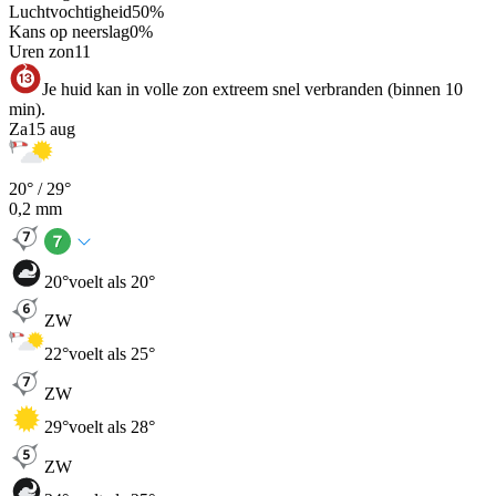
Luchtvochtigheid
50
%
Kans op neerslag
0
%
Uren zon
11
Je huid kan in volle zon extreem snel verbranden (binnen 10
min).
Za
15 aug
20
° /
29
°
0,2
mm
20
°
voelt als 20°
ZW
22
°
voelt als 25°
ZW
29
°
voelt als 28°
ZW