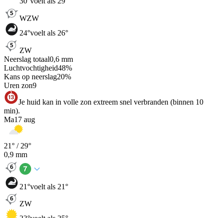
30
°
voelt als 29°
WZW
24
°
voelt als 26°
ZW
Neerslag totaal
0,6
mm
Luchtvochtigheid
48
%
Kans op neerslag
20
%
Uren zon
9
Je huid kan in volle zon extreem snel verbranden (binnen 10
min).
Ma
17 aug
21
° /
29
°
0,9
mm
21
°
voelt als 21°
ZW