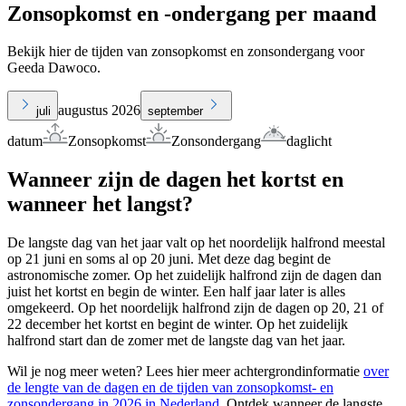
Zonsopkomst en -ondergang per maand
Bekijk hier de tijden van zonsopkomst en zonsondergang voor
Geeda Dawoco.
augustus 2026
juli
september
datum
Zonsopkomst
Zonsondergang
daglicht
Wanneer zijn de dagen het kortst en
wanneer het langst?
De langste dag van het jaar valt op het noordelijk halfrond meestal
op 21 juni en soms al op 20 juni. Met deze dag begint de
astronomische zomer. Op het zuidelijk halfrond zijn de dagen dan
juist het kortst en begin de winter. Een half jaar later is alles
omgekeerd. Op het noordelijk halfrond zijn de dagen op 20, 21 of
22 december het kortst en begint de winter. Op het zuidelijk
halfrond start dan de zomer met de langste dag van het jaar.
Wil je nog meer weten? Lees hier meer achtergrondinformatie
over
de lengte van de dagen en de tijden van zonsopkomst- en
zonsondergang in 2026 in Nederland
. Ontdek wanneer de langste