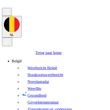
NL
Terug naar home
België
Weerbericht België
Hooikoortsweerbericht
Neerslagradar
Weerflits
Gezondheid
Gevoelstemperatuur
Zonsopkomst en -ondergang