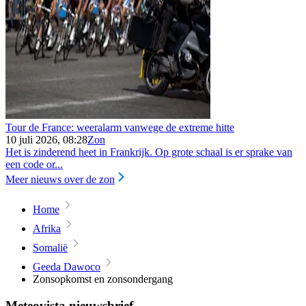
Tour de France: weeralarm vanwege de extreme hitte
10 juli 2026, 08:28
Zon
Het is zinderend heet in Frankrijk. Op grote schaal is er sprake van
een code or...
Meer nieuws over de zon
Home
Afrika
Somalië
Geeda Dawoco
Zonsopkomst en zonsondergang
Meteovista nieuwsbrief