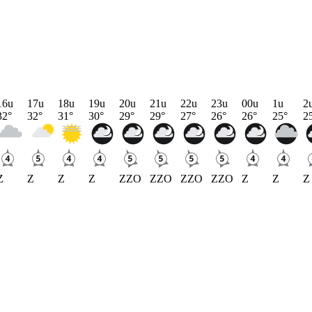
16u
17u
18u
19u
20u
21u
22u
23u
00u
1u
2
32
°
32
°
31
°
30
°
29
°
29
°
27
°
26
°
26
°
25
°
2
Z
Z
Z
Z
ZZO
ZZO
ZZO
ZZO
Z
Z
Z