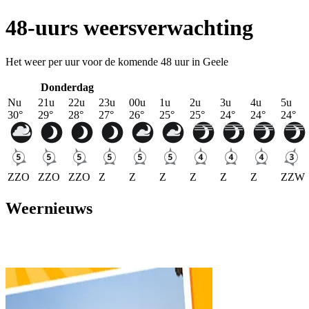
48-uurs weersverwachting
Het weer per uur voor de komende 48 uur in Geele
Donderdag
Nu
21u
22u
23u
00u
1u
2u
3u
4u
5u
30
°
29
°
28
°
27
°
26
°
25
°
25
°
24
°
24
°
24
°
ZZO
ZZO
ZZO
Z
Z
Z
Z
Z
Z
ZZW
Weernieuws