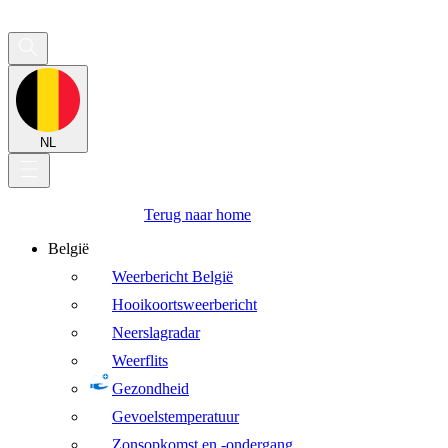
NL
Terug naar home
België
Weerbericht België
Hooikoortsweerbericht
Neerslagradar
Weerflits
Gezondheid
Gevoelstemperatuur
Zonsopkomst en -ondergang