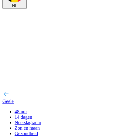
NL
Geele
48 uur
14 dagen
Neerslagradar
Zon en maan
Gezondheid