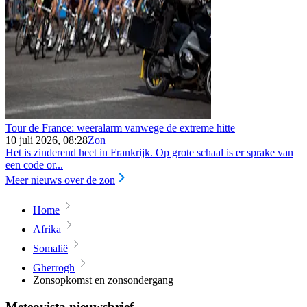
Tour de France: weeralarm vanwege de extreme hitte
10 juli 2026, 08:28
Zon
Het is zinderend heet in Frankrijk. Op grote schaal is er sprake van
een code or...
Meer nieuws over de zon
Home
Afrika
Somalië
Gherrogh
Zonsopkomst en zonsondergang
Meteovista nieuwsbrief