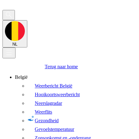
NL
Terug naar home
België
Weerbericht België
Hooikoortsweerbericht
Neerslagradar
Weerflits
Gezondheid
Gevoelstemperatuur
Zonsopkomst en -ondergang