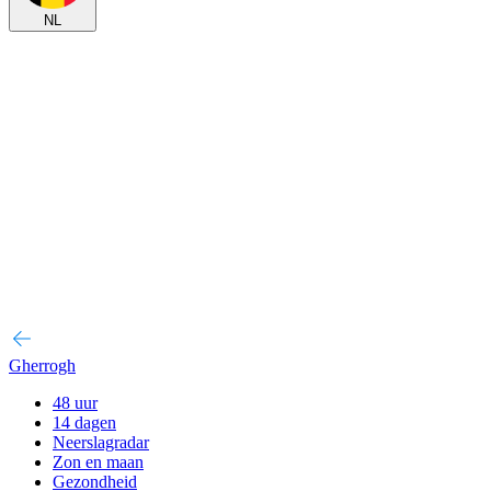
NL
Gherrogh
48 uur
14 dagen
Neerslagradar
Zon en maan
Gezondheid