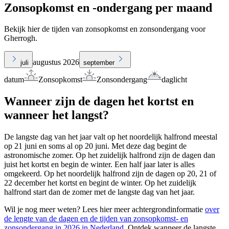
Zonsopkomst en -ondergang per maand
Bekijk hier de tijden van zonsopkomst en zonsondergang voor
Gherrogh.
augustus 2026
juli
september
datum
Zonsopkomst
Zonsondergang
daglicht
Wanneer zijn de dagen het kortst en
wanneer het langst?
De langste dag van het jaar valt op het noordelijk halfrond meestal
op 21 juni en soms al op 20 juni. Met deze dag begint de
astronomische zomer. Op het zuidelijk halfrond zijn de dagen dan
juist het kortst en begin de winter. Een half jaar later is alles
omgekeerd. Op het noordelijk halfrond zijn de dagen op 20, 21 of
22 december het kortst en begint de winter. Op het zuidelijk
halfrond start dan de zomer met de langste dag van het jaar.
Wil je nog meer weten? Lees hier meer achtergrondinformatie
over
de lengte van de dagen en de tijden van zonsopkomst- en
zonsondergang in 2026 in Nederland
. Ontdek wanneer de langste