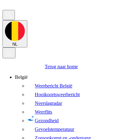
NL
Terug naar home
België
Weerbericht België
Hooikoortsweerbericht
Neerslagradar
Weerflits
Gezondheid
Gevoelstemperatuur
Zonsopkomst en -ondergang