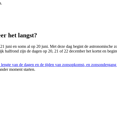
a.
er het langst?
 21 juni en soms al op 20 juni. Met deze dag begint de astronomische zom
lijk halfrond zijn de dagen op 20, 21 of 22 december het kortst en begin
 lengte van de dagen en de tijden van zonsopkomst- en zonsondergang
ander moment starten.