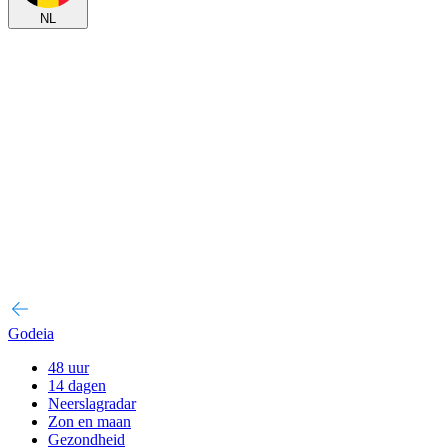
NL
Godeia
48 uur
14 dagen
Neerslagradar
Zon en maan
Gezondheid