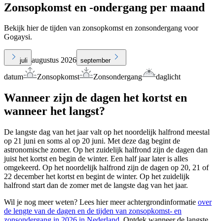
Zonsopkomst en -ondergang per maand
Bekijk hier de tijden van zonsopkomst en zonsondergang voor
Gogaysi.
augustus 2026
juli
september
datum
Zonsopkomst
Zonsondergang
daglicht
Wanneer zijn de dagen het kortst en
wanneer het langst?
De langste dag van het jaar valt op het noordelijk halfrond meestal
op 21 juni en soms al op 20 juni. Met deze dag begint de
astronomische zomer. Op het zuidelijk halfrond zijn de dagen dan
juist het kortst en begin de winter. Een half jaar later is alles
omgekeerd. Op het noordelijk halfrond zijn de dagen op 20, 21 of
22 december het kortst en begint de winter. Op het zuidelijk
halfrond start dan de zomer met de langste dag van het jaar.
Wil je nog meer weten? Lees hier meer achtergrondinformatie
over
de lengte van de dagen en de tijden van zonsopkomst- en
zonsondergang in 2026 in Nederland
. Ontdek wanneer de langste