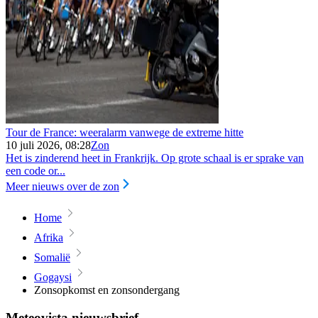
Tour de France: weeralarm vanwege de extreme hitte
10 juli 2026, 08:28
Zon
Het is zinderend heet in Frankrijk. Op grote schaal is er sprake van
een code or...
Meer nieuws over de zon
Home
Afrika
Somalië
Gogaysi
Zonsopkomst en zonsondergang
Meteovista nieuwsbrief