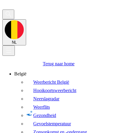
NL
Terug naar home
België
Weerbericht België
Hooikoortsweerbericht
Neerslagradar
Weerflits
Gezondheid
Gevoelstemperatuur
Zonsopkomst en -ondergang