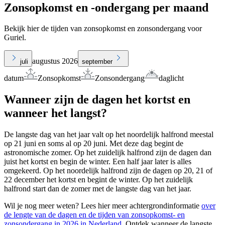
Zonsopkomst en -ondergang per maand
Bekijk hier de tijden van zonsopkomst en zonsondergang voor
Guriel.
augustus 2026
juli
september
datum
Zonsopkomst
Zonsondergang
daglicht
Wanneer zijn de dagen het kortst en
wanneer het langst?
De langste dag van het jaar valt op het noordelijk halfrond meestal
op 21 juni en soms al op 20 juni. Met deze dag begint de
astronomische zomer. Op het zuidelijk halfrond zijn de dagen dan
juist het kortst en begin de winter. Een half jaar later is alles
omgekeerd. Op het noordelijk halfrond zijn de dagen op 20, 21 of
22 december het kortst en begint de winter. Op het zuidelijk
halfrond start dan de zomer met de langste dag van het jaar.
Wil je nog meer weten? Lees hier meer achtergrondinformatie
over
de lengte van de dagen en de tijden van zonsopkomst- en
zonsondergang in 2026 in Nederland
. Ontdek wanneer de langste