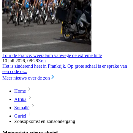
Tour de France: weeralarm vanwege de extreme hitte
10 juli 2026, 08:28
Zon
Het is zinderend heet in Frankrijk. Op grote schaal is er sprake van
een code or...
Meer nieuws over de zon
Home
Afrika
Somalië
Guriel
Zonsopkomst en zonsondergang
Meteovista nieuwsbrief