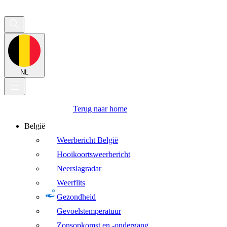
NL
Terug naar home
België
Weerbericht België
Hooikoortsweerbericht
Neerslagradar
Weerflits
Gezondheid
Gevoelstemperatuur
Zonsopkomst en -ondergang