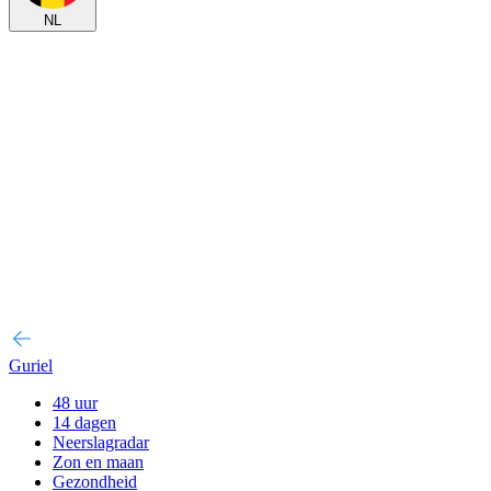
NL
Guriel
48 uur
14 dagen
Neerslagradar
Zon en maan
Gezondheid