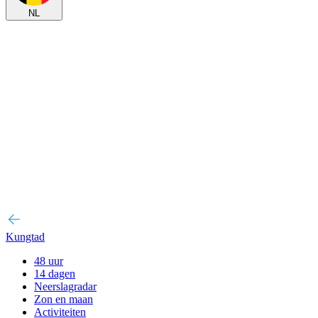
NL
Kungtad
48 uur
14 dagen
Neerslagradar
Zon en maan
Activiteiten