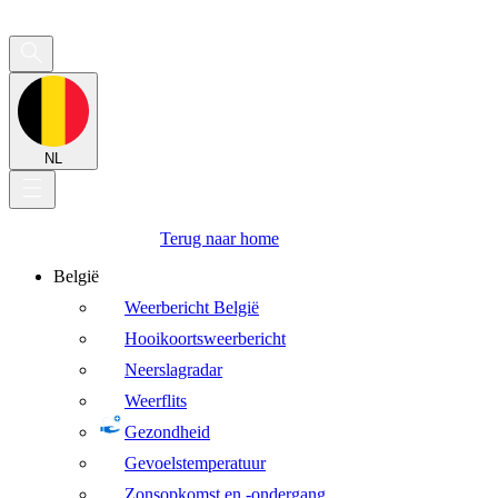
NL
Terug naar home
België
Weerbericht België
Hooikoortsweerbericht
Neerslagradar
Weerflits
Gezondheid
Gevoelstemperatuur
Zonsopkomst en -ondergang