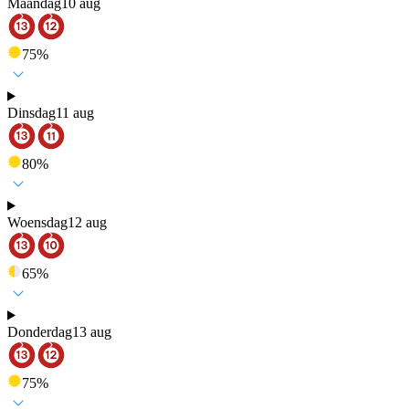
Maandag
10 aug
75
%
Dinsdag
11 aug
80
%
Woensdag
12 aug
65
%
Donderdag
13 aug
75
%