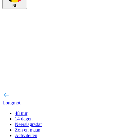
NL
Longmot
48 uur
14 dagen
Neerslagradar
Zon en maan
Activiteiten