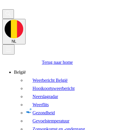
NL
Terug naar home
België
Weerbericht België
Hooikoortsweerbericht
Neerslagradar
Weerflits
Gezondheid
Gevoelstemperatuur
Zonsopkomst en -ondergang