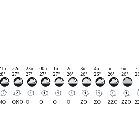
21u
22u
23u
00u
1u
2u
3u
4u
5u
6u
7
28
°
27
°
27
°
27
°
27
°
26
°
26
°
26
°
26
°
26
°
2
NO
ONO
O
O
O
O
ZO
ZO
ZZO
ZZO
Z