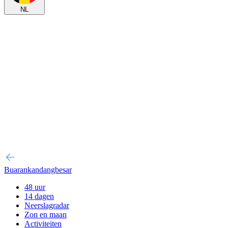
NL
Buarankandangbesar
48 uur
14 dagen
Neerslagradar
Zon en maan
Activiteiten