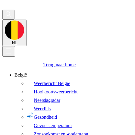
NL
Terug naar home
België
Weerbericht België
Hooikoortsweerbericht
Neerslagradar
Weerflits
Gezondheid
Gevoelstemperatuur
Zonsopkomst en -ondergang