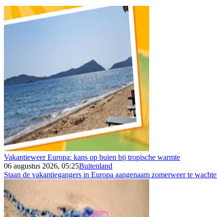
Vakantieweer Europa: kans op buien bij tropische warmte
06 augustus 2026, 05:25
Buitenland
Staan de vakantiegangers in Europa aangenaam zomerweer te wachten 