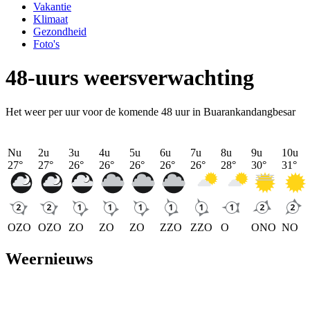
Vakantie
Klimaat
Gezondheid
Foto's
48-uurs weersverwachting
Het weer per uur voor de komende 48 uur in Buarankandangbesar
Nu
2u
3u
4u
5u
6u
7u
8u
9u
10u
27
°
27
°
26
°
26
°
26
°
26
°
26
°
28
°
30
°
31
°
OZO
OZO
ZO
ZO
ZO
ZZO
ZZO
O
ONO
NO
Weernieuws