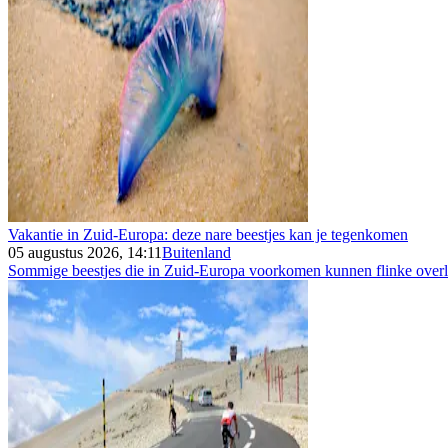
Vakantie in Zuid-Europa: deze nare beestjes kan je tegenkomen
05 augustus 2026, 14:11
Buitenland
Sommige beestjes die in Zuid-Europa voorkomen kunnen flinke overla