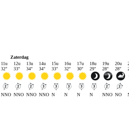
Zaterdag
11u
12u
13u
14u
15u
16u
17u
18u
19u
20u
32
°
33
°
34
°
34
°
33
°
32
°
30
°
29
°
28
°
28
°
NNO
NNO
NNO
NNO
N
N
N
N
NNO
NO