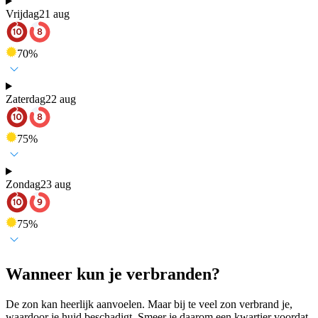
Vrijdag
21 aug
70
%
Zaterdag
22 aug
75
%
Zondag
23 aug
75
%
Wanneer kun je verbranden?
De zon kan heerlijk aanvoelen. Maar bij te veel zon verbrand je,
waardoor je huid beschadigt. Smeer je daarom een kwartier voordat