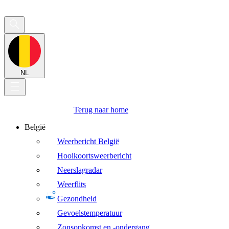
NL
Terug naar home
België
Weerbericht België
Hooikoortsweerbericht
Neerslagradar
Weerflits
Gezondheid
Gevoelstemperatuur
Zonsopkomst en -ondergang