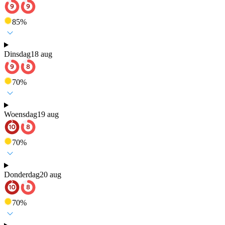
85
%
Dinsdag
18 aug
70
%
Woensdag
19 aug
70
%
Donderdag
20 aug
70
%