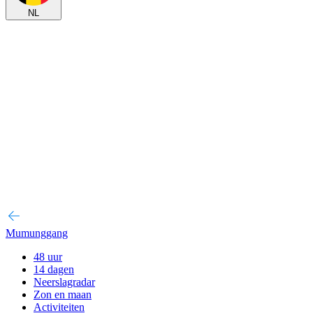
NL
Mumunggang
48 uur
14 dagen
Neerslagradar
Zon en maan
Activiteiten