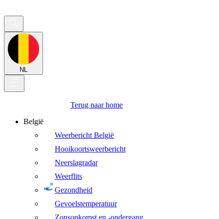
NL
Terug naar home
België
Weerbericht België
Hooikoortsweerbericht
Neerslagradar
Weerflits
Gezondheid
Gevoelstemperatuur
Zonsopkomst en -ondergang