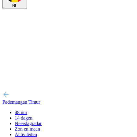
NL
Pademangan Timur
48 uur
14 dagen
Neerslagradar
Zon en maan
Activiteiten