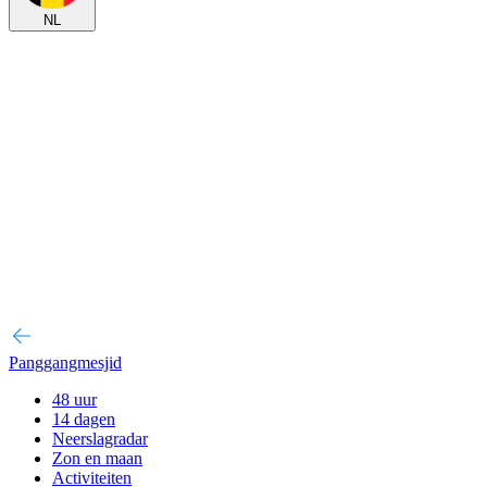
NL
Panggangmesjid
48 uur
14 dagen
Neerslagradar
Zon en maan
Activiteiten