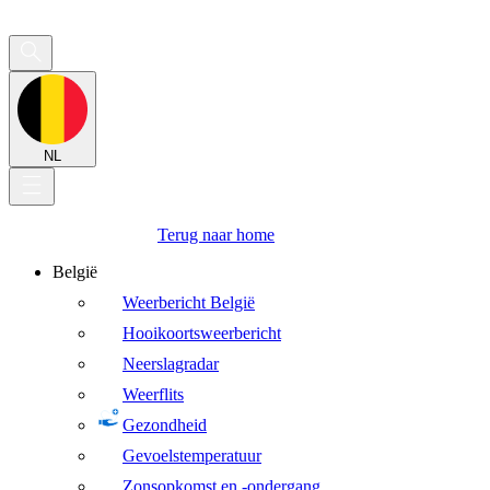
NL
Terug naar home
België
Weerbericht België
Hooikoortsweerbericht
Neerslagradar
Weerflits
Gezondheid
Gevoelstemperatuur
Zonsopkomst en -ondergang