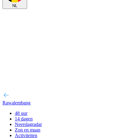
NL
Rawalembang
48 uur
14 dagen
Neerslagradar
Zon en maan
Activiteiten