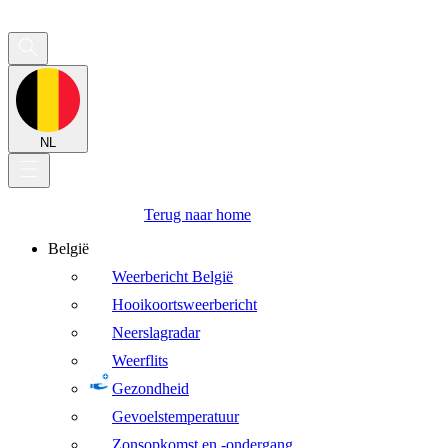
NL
Terug naar home
België
Weerbericht België
Hooikoortsweerbericht
Neerslagradar
Weerflits
Gezondheid
Gevoelstemperatuur
Zonsopkomst en -ondergang