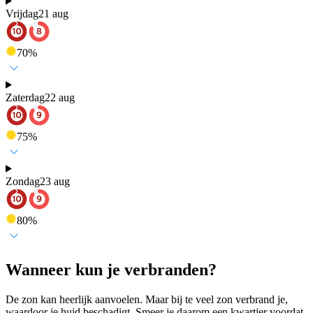
Vrijdag
21 aug
70
%
Zaterdag
22 aug
75
%
Zondag
23 aug
80
%
Wanneer kun je verbranden?
De zon kan heerlijk aanvoelen. Maar bij te veel zon verbrand je,
waardoor je huid beschadigt. Smeer je daarom een kwartier voordat