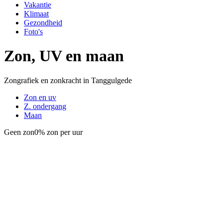
Vakantie
Klimaat
Gezondheid
Foto's
Zon, UV en maan
Zongrafiek en zonkracht in Tanggulgede
Zon en uv
Z. ondergang
Maan
Geen zon
0% zon per uur