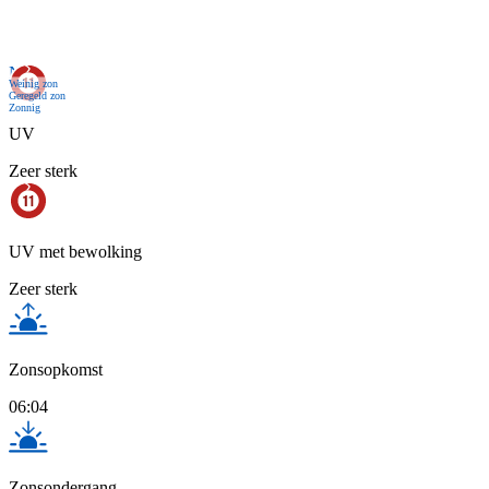
Nu
Weinig zon
Geregeld zon
Zonnig
UV
Zeer sterk
UV met bewolking
Zeer sterk
Zonsopkomst
06:04
Zonsondergang