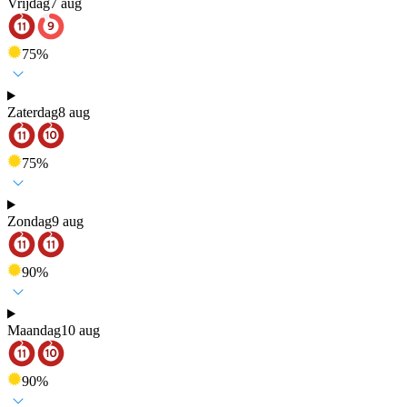
Vrijdag
7 aug
75
%
Zaterdag
8 aug
75
%
Zondag
9 aug
90
%
Maandag
10 aug
90
%