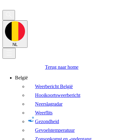
NL
Terug naar home
België
Weerbericht België
Hooikoortsweerbericht
Neerslagradar
Weerflits
Gezondheid
Gevoelstemperatuur
Zonsopkomst en -ondergang