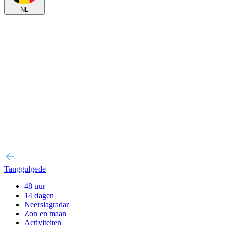
NL
Tanggulgede
48 uur
14 dagen
Neerslagradar
Zon en maan
Activiteiten