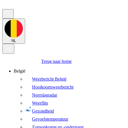
NL
Terug naar home
België
Weerbericht België
Hooikoortsweerbericht
Neerslagradar
Weerflits
Gezondheid
Gevoelstemperatuur
Zonsopkomst en -ondergang