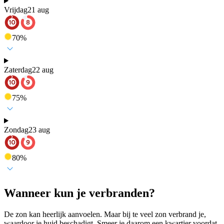
Vrijdag
21 aug
70
%
Zaterdag
22 aug
75
%
Zondag
23 aug
80
%
Wanneer kun je verbranden?
De zon kan heerlijk aanvoelen. Maar bij te veel zon verbrand je,
waardoor je huid beschadigt. Smeer je daarom een kwartier voordat