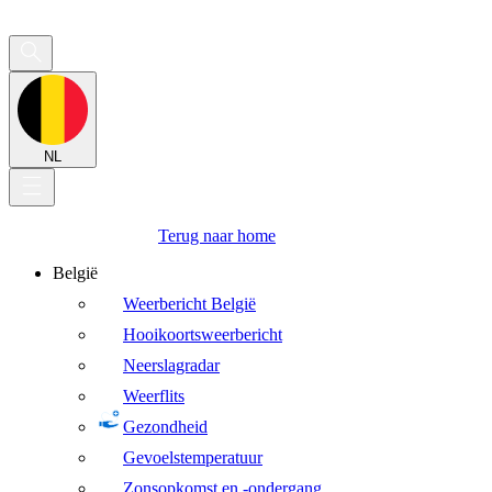
NL
Terug naar home
België
Weerbericht België
Hooikoortsweerbericht
Neerslagradar
Weerflits
Gezondheid
Gevoelstemperatuur
Zonsopkomst en -ondergang