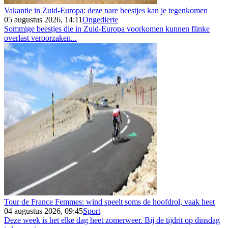
Vakantie in Zuid-Europa: deze nare beestjes kan je tegenkomen
05 augustus 2026, 14:11
Ongedierte
Sommige beestjes die in Zuid-Europa voorkomen kunnen flinke
overlast veroorzaken...
Tour de France Femmes: wind speelt soms de hoofdrol, vaak heet
04 augustus 2026, 09:45
Sport
Deze week is het elke dag heet zomerweer. Bij de tijdrit op dinsdag