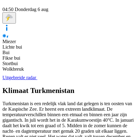
04:50
Donderdag 6 aug
Miezer
Lichte bui
Bui
Fikse bui
Stortbui
Wolkbreuk
Uitgebreide radar
Klimaat Turkmenistan
Turkmenistan is een redelijk vlak land dat gelegen is ten oosten van
de Kaspische Zee. Er heerst een extreem landklimaat. De
temperatuurverschillen binnen een etmaal en binnen een jaar zijn
gigantisch. In juli wordt het in de Karakumwoestijn 40°C. In januari
daalt het kwik tot een graad of 5. Midden in de zomer kunnen de
nacht- en dagtemperatuur met gemak 20 graden uit elkaar liggen.
Regen valt er niet veel. Het water dat valt, valt tussen december en