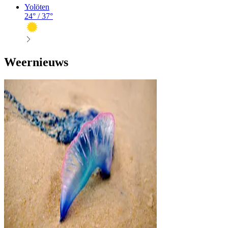
Yolöten
24
° /
37
°
Weernieuws