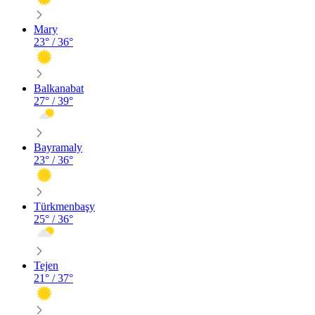
Mary
23
° /
36
°
Balkanabat
27
° /
39
°
Bayramaly
23
° /
36
°
Türkmenbaşy
25
° /
36
°
Tejen
21
° /
37
°