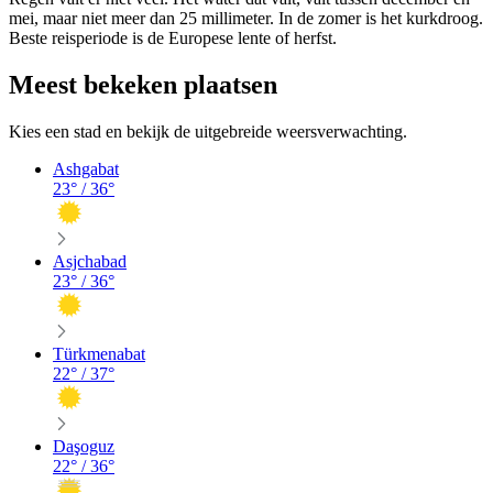
mei, maar niet meer dan 25 millimeter. In de zomer is het kurkdroog.
Beste reisperiode is de Europese lente of herfst.
Meest bekeken plaatsen
Kies een stad en bekijk de uitgebreide weersverwachting.
Ashgabat
23
° /
36
°
Asjchabad
23
° /
36
°
Türkmenabat
22
° /
37
°
Daşoguz
22
° /
36
°