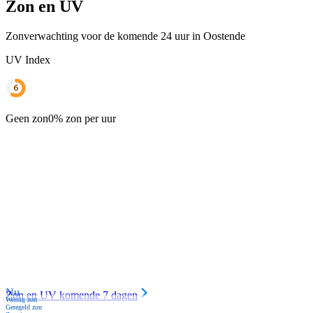
Zon en UV
Zonverwachting voor de komende 24 uur in Oostende
UV Index
Geen zon
0% zon per uur
Nu
Zon en UV komende 7 dagen
Weinig zon
Geregeld zon