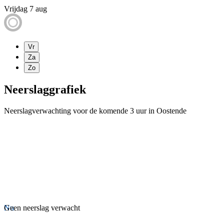
Vrijdag 7 aug
Vr
Za
Zo
Neerslaggrafiek
Neerslagverwachting voor de komende 3 uur in Oostende
Nu
Geen neerslag verwacht