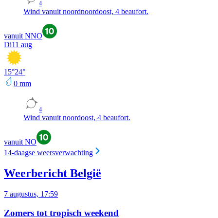
4
Wind vanuit noordnoordoost, 4 beaufort.
vanuit NNO
Di
11 aug
15
°
24
°
0
mm
4
Wind vanuit noordoost, 4 beaufort.
vanuit NO
14-daagse weersverwachting
Weerbericht België
7 augustus, 17:59
Zomers tot tropisch weekend