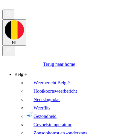
NL
Terug naar home
België
Weerbericht België
Hooikoortsweerbericht
Neerslagradar
Weerflits
Gezondheid
Gevoelstemperatuur
Zonsopkomst en -ondergang