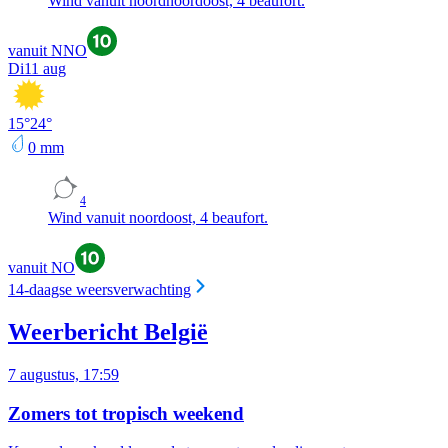
Wind vanuit noordnoordoost, 4 beaufort.
vanuit NNO
Di
11 aug
15
°
24
°
0
mm
4
Wind vanuit noordoost, 4 beaufort.
vanuit NO
14-daagse weersverwachting
Weerbericht België
7 augustus, 17:59
Zomers tot tropisch weekend