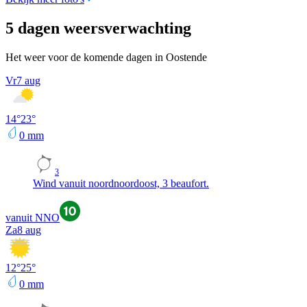
5 dagen weersverwachting
Het weer voor de komende dagen in Oostende
Vr
7 aug
14
°
23
°
0
mm
3
Wind vanuit noordnoordoost, 3 beaufort.
vanuit NNO
Za
8 aug
12
°
25
°
0
mm