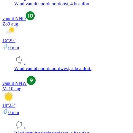
Wind vanuit noordnoordoost, 4 beaufort.
vanuit NNO
Zo
9 aug
16
°
29
°
0
mm
2
Wind vanuit noordnoordwest, 2 beaufort.
vanuit NNW
Ma
10 aug
18
°
23
°
0
mm
4