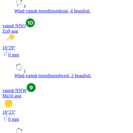
4
Wind vanuit noordnoordoost, 4 beaufort.
vanuit NNO
Zo
9 aug
16
°
29
°
0
mm
2
Wind vanuit noordnoordwest, 2 beaufort.
vanuit NNW
Ma
10 aug
18
°
23
°
0
mm