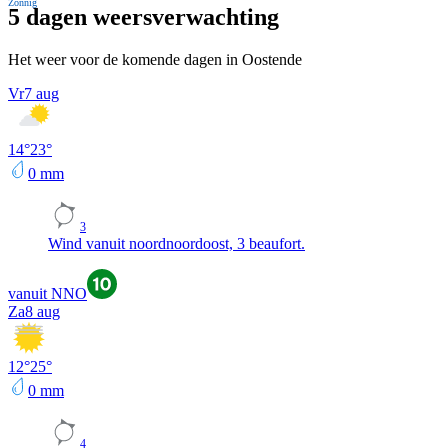
Zonnig
5 dagen weersverwachting
Het weer voor de komende dagen in Oostende
Vr
7 aug
14
°
23
°
0
mm
3
Wind vanuit noordnoordoost, 3 beaufort.
vanuit NNO
Za
8 aug
12
°
25
°
0
mm
4