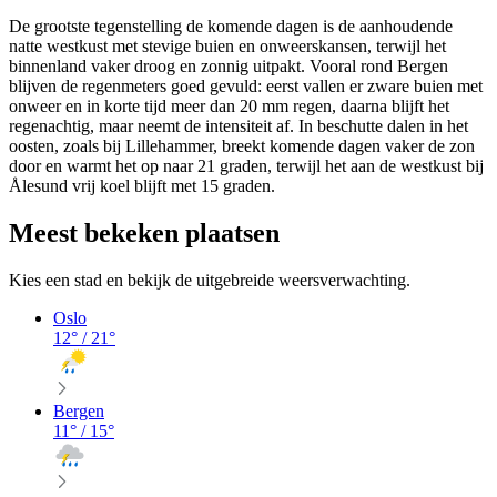
De grootste tegenstelling de komende dagen is de aanhoudende
natte westkust met stevige buien en onweerskansen, terwijl het
binnenland vaker droog en zonnig uitpakt. Vooral rond Bergen
blijven de regenmeters goed gevuld: eerst vallen er zware buien met
onweer en in korte tijd meer dan 20 mm regen, daarna blijft het
regenachtig, maar neemt de intensiteit af. In beschutte dalen in het
oosten, zoals bij Lillehammer, breekt komende dagen vaker de zon
door en warmt het op naar 21 graden, terwijl het aan de westkust bij
Ålesund vrij koel blijft met 15 graden.
Meest bekeken plaatsen
Kies een stad en bekijk de uitgebreide weersverwachting.
Oslo
12
° /
21
°
Bergen
11
° /
15
°