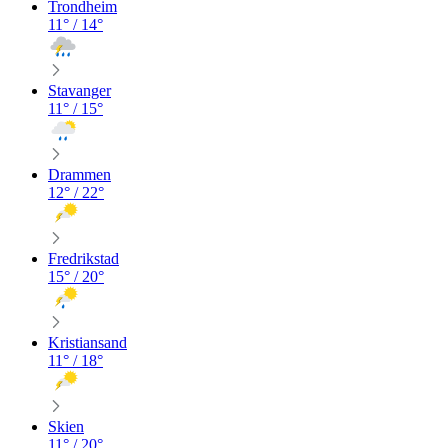
Trondheim
11
° /
14
°
Stavanger
11
° /
15
°
Drammen
12
° /
22
°
Fredrikstad
15
° /
20
°
Kristiansand
11
° /
18
°
Skien
11
° /
20
°