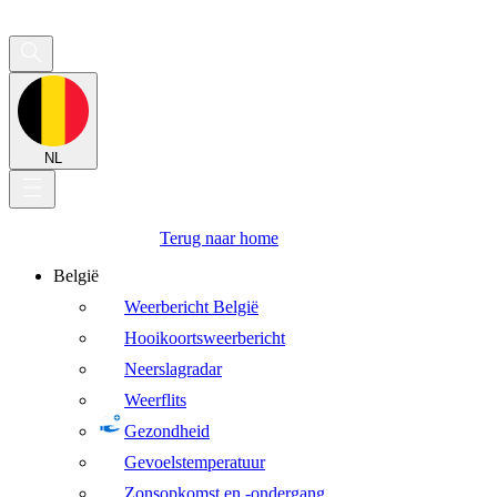
NL
Terug naar home
België
Weerbericht België
Hooikoortsweerbericht
Neerslagradar
Weerflits
Gezondheid
Gevoelstemperatuur
Zonsopkomst en -ondergang