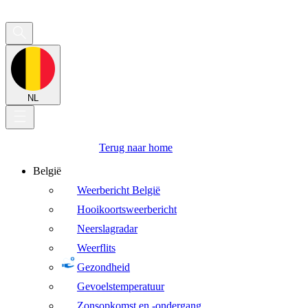
NL
Terug naar home
België
Weerbericht België
Hooikoortsweerbericht
Neerslagradar
Weerflits
Gezondheid
Gevoelstemperatuur
Zonsopkomst en -ondergang