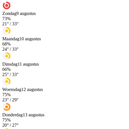
Zondag
9 augustus
73
%
21
° /
33
°
Maandag
10 augustus
68
%
24
° /
33
°
Dinsdag
11 augustus
66
%
25
° /
33
°
Woensdag
12 augustus
75
%
23
° /
29
°
Donderdag
13 augustus
75
%
20
° /
27
°