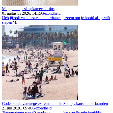
Muggen in je slaapkamer: 11 tips
01 augustus 2026, 14:15
Gezondheid
Heb jij ook vaak last van dat irritante gezoem om je hoofd als je wilt
slapen? L...
Code oranje vanwege extreme hitte in Spanje, kans op bosbranden
21 juli 2026, 09:40
Gezondheid
Temperaturen van 40 graden zijn in delen van Spanje inmiddels