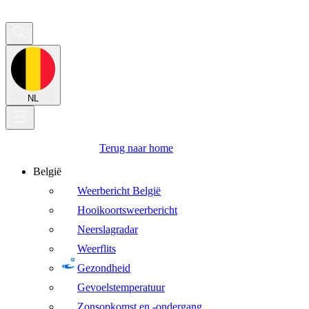
NL
Terug naar home
België
Weerbericht België
Hooikoortsweerbericht
Neerslagradar
Weerflits
Gezondheid
Gevoelstemperatuur
Zonsopkomst en -ondergang