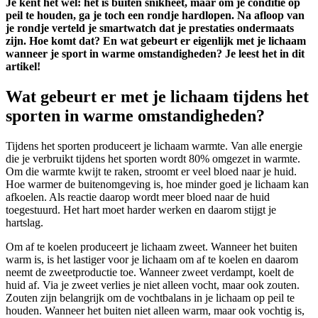
Je kent het wel: het is buiten snikheet, maar om je conditie op
peil te houden, ga je toch een rondje hardlopen. Na afloop van
je rondje verteld je smartwatch dat je prestaties ondermaats
zijn. Hoe komt dat? En wat gebeurt er eigenlijk met je lichaam
wanneer je sport in warme omstandigheden? Je leest het in dit
artikel!
Wat gebeurt er met je lichaam tijdens het
sporten in warme omstandigheden?
Tijdens het sporten produceert je lichaam warmte. Van alle energie
die je verbruikt tijdens het sporten wordt 80% omgezet in warmte.
Om die warmte kwijt te raken, stroomt er veel bloed naar je huid.
Hoe warmer de buitenomgeving is, hoe minder goed je lichaam kan
afkoelen. Als reactie daarop wordt meer bloed naar de huid
toegestuurd. Het hart moet harder werken en daarom stijgt je
hartslag.
Om af te koelen produceert je lichaam zweet. Wanneer het buiten
warm is, is het lastiger voor je lichaam om af te koelen en daarom
neemt de zweetproductie toe. Wanneer zweet verdampt, koelt de
huid af. Via je zweet verlies je niet alleen vocht, maar ook zouten.
Zouten zijn belangrijk om de vochtbalans in je lichaam op peil te
houden. Wanneer het buiten niet alleen warm, maar ook vochtig is,