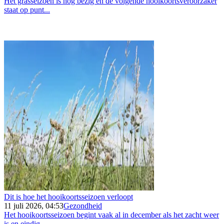
Het grasseizoen is nog bezig en de volgende hooikoortsveroorzaker
staat op punt...
Dit is hoe het hooikoortsseizoen verloopt
11 juli 2026, 04:53
Gezondheid
Het hooikoortsseizoen begint vaak al in december als het zacht weer
is en eindig...