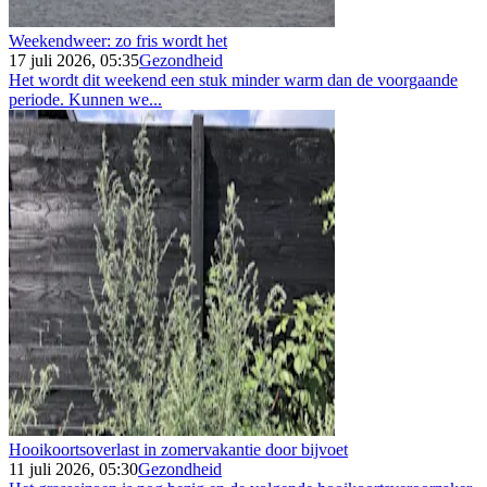
Weekendweer: zo fris wordt het
17 juli 2026, 05:35
Gezondheid
Het wordt dit weekend een stuk minder warm dan de voorgaande
periode. Kunnen we...
Hooikoortsoverlast in zomervakantie door bijvoet
11 juli 2026, 05:30
Gezondheid