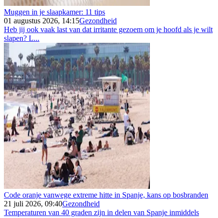
Muggen in je slaapkamer: 11 tips
01 augustus 2026, 14:15
Gezondheid
Heb jij ook vaak last van dat irritante gezoem om je hoofd als je wilt
slapen? L...
Code oranje vanwege extreme hitte in Spanje, kans op bosbranden
21 juli 2026, 09:40
Gezondheid
Temperaturen van 40 graden zijn in delen van Spanje inmiddels