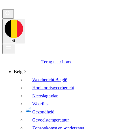
NL
Terug naar home
België
Weerbericht België
Hooikoortsweerbericht
Neerslagradar
Weerflits
Gezondheid
Gevoelstemperatuur
Zonsopkomst en -ondergang