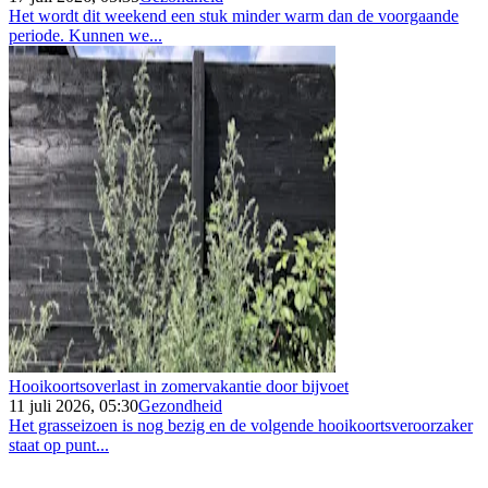
Het wordt dit weekend een stuk minder warm dan de voorgaande
periode. Kunnen we...
Hooikoortsoverlast in zomervakantie door bijvoet
11 juli 2026, 05:30
Gezondheid
Het grasseizoen is nog bezig en de volgende hooikoortsveroorzaker
staat op punt...