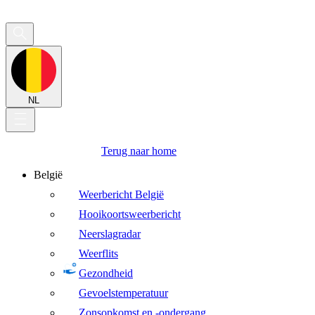
NL
Terug naar home
België
Weerbericht België
Hooikoortsweerbericht
Neerslagradar
Weerflits
Gezondheid
Gevoelstemperatuur
Zonsopkomst en -ondergang