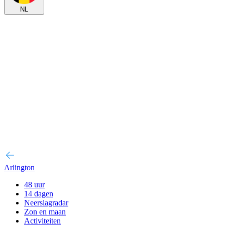
NL
Arlington
48 uur
14 dagen
Neerslagradar
Zon en maan
Activiteiten