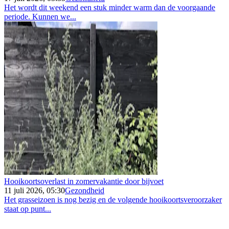
Het wordt dit weekend een stuk minder warm dan de voorgaande
periode. Kunnen we...
Hooikoortsoverlast in zomervakantie door bijvoet
11 juli 2026, 05:30
Gezondheid
Het grasseizoen is nog bezig en de volgende hooikoortsveroorzaker
staat op punt...