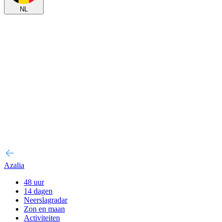
NL
Azalia
48 uur
14 dagen
Neerslagradar
Zon en maan
Activiteiten