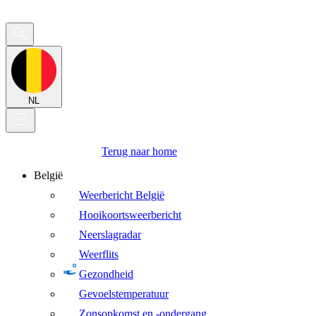
NL
Terug naar home
België
Weerbericht België
Hooikoortsweerbericht
Neerslagradar
Weerflits
Gezondheid
Gevoelstemperatuur
Zonsopkomst en -ondergang