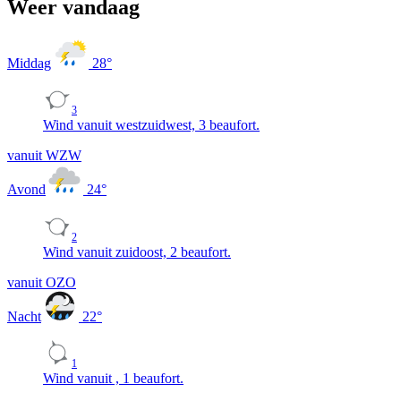
Weer vandaag
Middag
28
°
3
Wind vanuit westzuidwest, 3 beaufort.
vanuit WZW
Avond
24
°
2
Wind vanuit zuidoost, 2 beaufort.
vanuit OZO
Nacht
22
°
1
Wind vanuit , 1 beaufort.