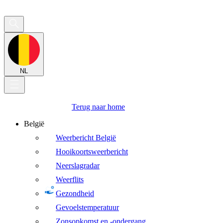
NL
Terug naar home
België
Weerbericht België
Hooikoortsweerbericht
Neerslagradar
Weerflits
Gezondheid
Gevoelstemperatuur
Zonsopkomst en -ondergang