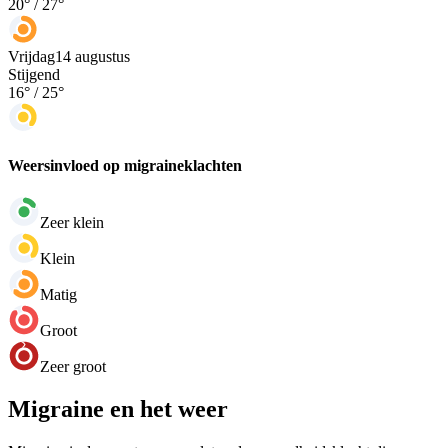
20
° /
27
°
Vrijdag
14 augustus
Stijgend
16
° /
25
°
Weersinvloed op migraineklachten
Zeer klein
Klein
Matig
Groot
Zeer groot
Migraine en het weer