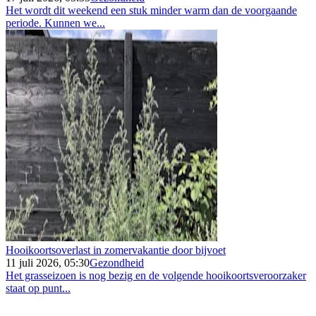
Het wordt dit weekend een stuk minder warm dan de voorgaande
periode. Kunnen we...
Hooikoortsoverlast in zomervakantie door bijvoet
11 juli 2026, 05:30
Gezondheid
Het grasseizoen is nog bezig en de volgende hooikoortsveroorzaker
staat op punt...