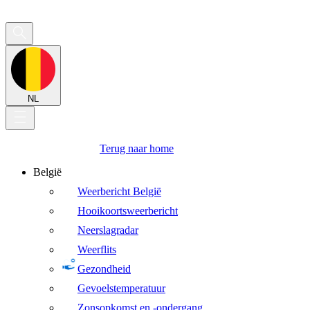
NL
Terug naar home
België
Weerbericht België
Hooikoortsweerbericht
Neerslagradar
Weerflits
Gezondheid
Gevoelstemperatuur
Zonsopkomst en -ondergang