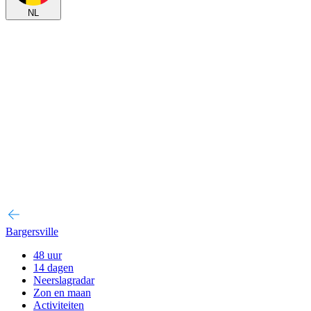
NL
Bargersville
48 uur
14 dagen
Neerslagradar
Zon en maan
Activiteiten