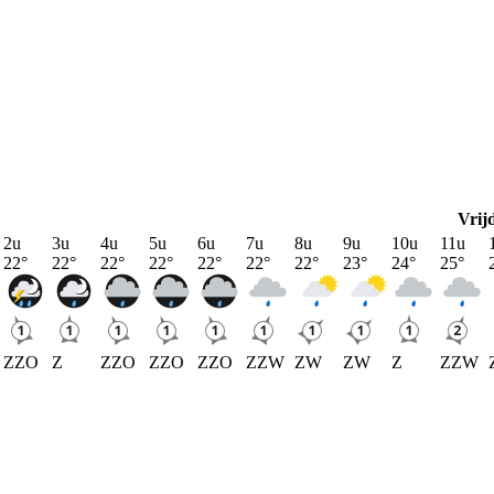
Vrij
2u
3u
4u
5u
6u
7u
8u
9u
10u
11u
22
°
22
°
22
°
22
°
22
°
22
°
22
°
23
°
24
°
25
°
ZZO
Z
ZZO
ZZO
ZZO
ZZW
ZW
ZW
Z
ZZW