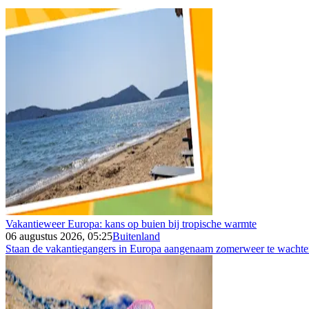
Vakantieweer Europa: kans op buien bij tropische warmte
06 augustus 2026, 05:25
Buitenland
Staan de vakantiegangers in Europa aangenaam zomerweer te wachten 