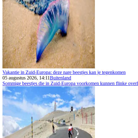
Vakantie in Zuid-Europa: deze nare beestjes kan je tegenkomen
05 augustus 2026, 14:11
Buitenland
Sommige beestjes die in Zuid-Europa voorkomen kunnen flinke overla