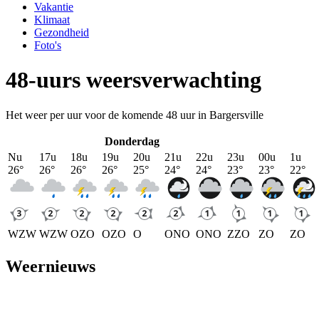
Vakantie
Klimaat
Gezondheid
Foto's
48-uurs weersverwachting
Het weer per uur voor de komende 48 uur in Bargersville
Donderdag
Nu
17u
18u
19u
20u
21u
22u
23u
00u
1u
26
°
26
°
26
°
26
°
25
°
24
°
24
°
23
°
23
°
22
°
WZW
WZW
OZO
OZO
O
ONO
ONO
ZZO
ZO
ZO
Weernieuws