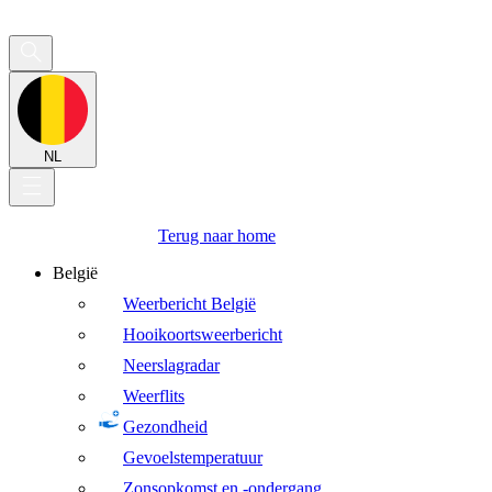
NL
Terug naar home
België
Weerbericht België
Hooikoortsweerbericht
Neerslagradar
Weerflits
Gezondheid
Gevoelstemperatuur
Zonsopkomst en -ondergang