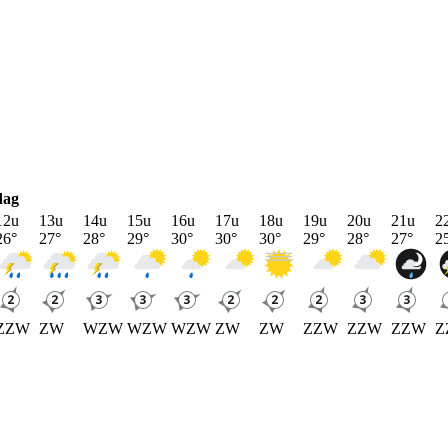
dag
12u
13u
14u
15u
16u
17u
18u
19u
20u
21u
2
26
°
27
°
28
°
29
°
30
°
30
°
30
°
29
°
28
°
27
°
2
ZZW
ZW
WZW
WZW
WZW
ZW
ZW
ZZW
ZZW
ZZW
Z